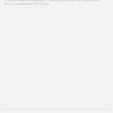
Если вы нашли опечатку, пожалуйста, выделите фрагмент
текста и нажмите Ctrl+Enter.