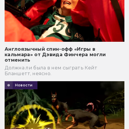
Англоязычный спин-офф «Игры в
кальмара» от Дэвида Финчера могли
отменить
Должна ли была в нем сыграть Кейт
Бланшетт, неясно.
Новости