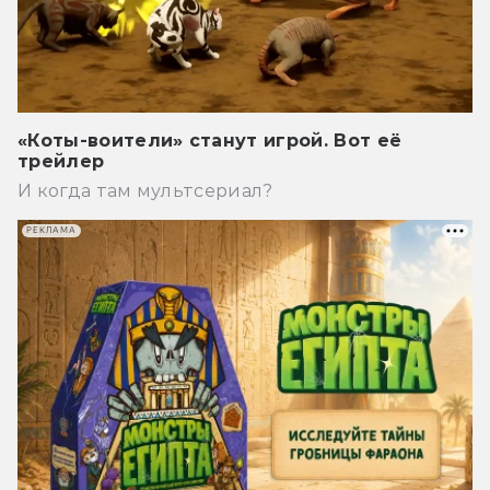
«Коты-воители» станут игрой. Вот её
трейлер
И когда там мультсериал?
РЕКЛАМА