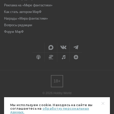
Реклама на «Мире фантастики»
Как стать автором МирФ
Награды «Мира фантастики»
Вопросы редакции
Форум МирФ
18+
© 2026 Hobby World
Любое использование материалов допускается только с согласия
редакции.
Мы используем cookie. Находясь на сайте вы
соглашаетесь на
обработку персональных
Мнение авторов может не совпадать с мнением редакции.
данных.
Свидетельство о регистрации СМИ серия Эл № ФС77-82485