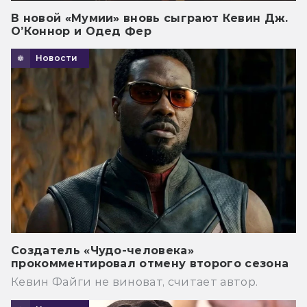
В новой «Мумии» вновь сыграют Кевин Дж.
О’Коннор и Одед Фер
Новости
Создатель «Чудо-человека»
прокомментировал отмену второго сезона
Кевин Файги не виноват, считает автор.