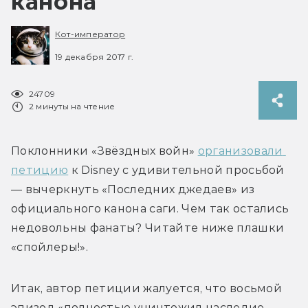
канона
Кот-император
19 декабря 2017 г.
24709
2 минуты на чтение
Поклонники «Звёздных войн» 
организовали 
петицию
 к Disney с удивительной просьбой 
— вычеркнуть «Последних джедаев» из 
официального канона саги. Чем так остались 
недовольны фанаты? Читайте ниже плашки 
«спойлеры!».
Итак, автор петиции жалуется, что восьмой 
эпизод «полностью уничтожил наследие 