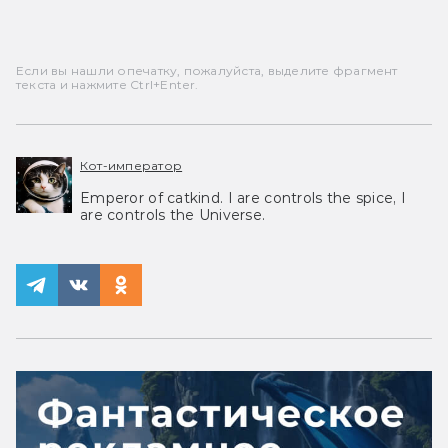
Если вы нашли опечатку, пожалуйста, выделите фрагмент
текста и нажмите Ctrl+Enter.
Кот-император
Emperor of catkind. I are controls the spice, I
are controls the Universe.