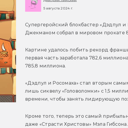
5 августа 2024 г.
Супергеройский блокбастер «Дэдпул и 
Джекманом собрал в мировом прокате 8
Картине удалось побить рекорд франши
первая часть заработала 782,6 миллион
785,8 миллиона. 
«Дэдпул и Росомаха» стал вторым самым
лишь сиквелу «Головоломки» с 1,5 милли
времени, чтобы занять лидирующую по
Кроме того, теперь это самый прибыльн
даже «Страсти Христовы» Мэла Гибсона.