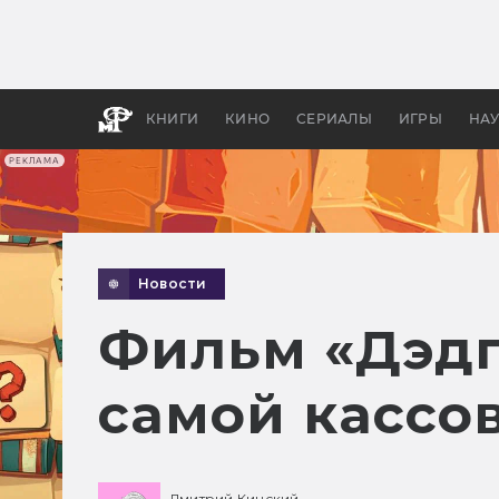
Как с
фильм
бы «В
КНИГИ
КИНО
СЕРИАЛЫ
ИГРЫ
НА
РЕКЛАМА
Новости
Фильм «Дэдп
самой кассов
Дмитрий Кинский