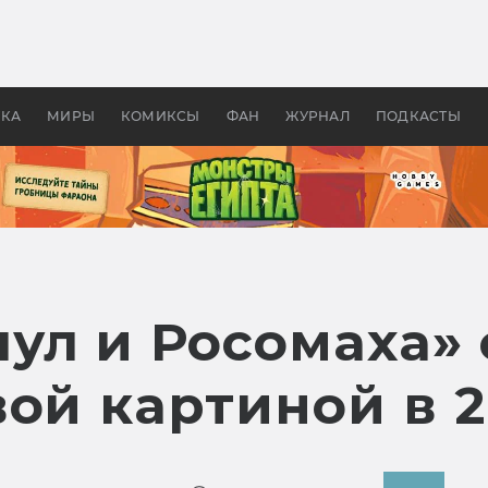
оздавались «Страшилы»:
«Одиссея» Нолана: что эт
, без которого не было
фильм сделал с Гомером и
ластелина колец»
Древней Грецией
УКА
МИРЫ
КОМИКСЫ
ФАН
ЖУРНАЛ
ПОДКАСТЫ
ул и Росомаха» 
ой картиной в 2