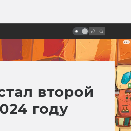
от
Самые прибыльные фильмы в
истории: бюджет/сборы
стал второй
024 году