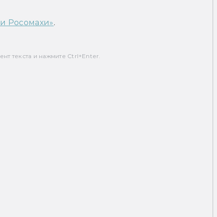
 и Росомахи»
.
т текста и нажмите Ctrl+Enter.