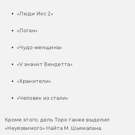
«Люди Икс 2»
«Логан»
«Чудо-женщина»
«V значит Вендетта»
«Хранители»
«Человек из стали»
Кроме этого, дель Торо также выделил 
«Неуязвимого» Найта М. Шьямалана, 