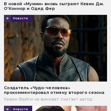
В новой «Мумии» вновь сыграют Кевин Дж.
О’Коннор и Одед Фер
Новости
Создатель «Чудо-человека»
прокомментировал отмену второго сезона
Кевин Файги не виноват, считает автор.
Новости