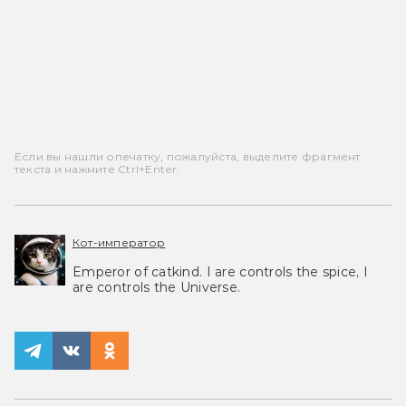
Если вы нашли опечатку, пожалуйста, выделите фрагмент
текста и нажмите Ctrl+Enter.
Кот-император
Emperor of catkind. I are controls the spice, I
are controls the Universe.