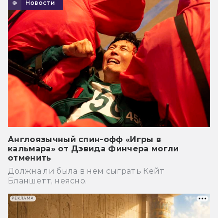
Новости
Англоязычный спин-офф «Игры в
кальмара» от Дэвида Финчера могли
отменить
Должна ли была в нем сыграть Кейт
Бланшетт, неясно.
РЕКЛАМА