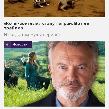
«Коты-воители» станут игрой. Вот её
трейлер
И когда там мультсериал?
Новости