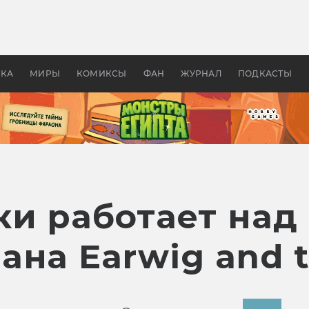
 фильмы смотреть в
Как создавались «Страшил
те 2026? В мире —
фильм, без которого не б
липсис, в России —
бы «Властелина колец»
ие комедии
УКА
МИРЫ
КОМИКСЫ
ФАН
ЖУРНАЛ
ПОДКАСТЫ
ки работает над
на Earwig and 