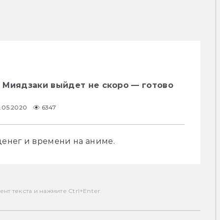
 Миядзаки выйдет не скоро — готово
4.05.2020
6347
енег и времени на аниме.
т текста и нажмите Ctrl+Enter.