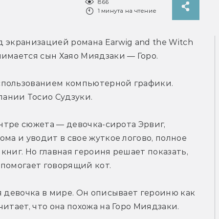
866
1 минута на чтение
ад экранизацией романа Earwig and the Witch 
нимается сын Хаяо Миядзаки — Горо.
спользованием компьютерной графики. 
ании Тосио Судзуки.
ентре сюжета — девочка-сирота Эрвиг, 
ма и уводит в свое жуткое логово, полное 
ниг. Но главная героиня решает показать, 
й помогает говорящий кот.
я девочка в мире. Он описывает героиню как 
итает, что она похожа на Горо Миядзаки.