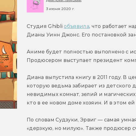
3 июня 2020 г.
Студия Ghibli 
объявила
, что работает н
Дианы Уинн Джонс. Его постановкой за
Аниме будет полностью выполнено с и
Продюсером выступает президент комп
Диана выпустила книгу в 2011 году. В ц
которую ведьма забирает из детского до
невидимых комнат, зелий и магических к
кто в ее новом доме хозяин. И в этом е
По словам Судзуки, Эрвиг — самая умна
«дерзкую, но милую». Также продюсер сч