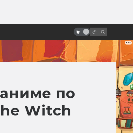
ы»:
ыло
Советские и российские фильмы
ужасов: от «Вия» до «Гоголя»
 аниме по
the Witch