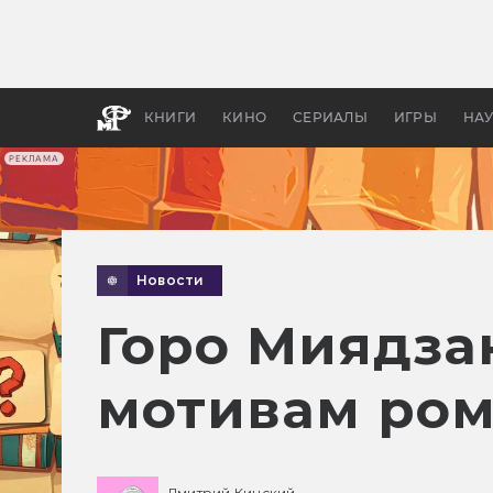
Какие
авгус
апока
детск
КНИГИ
КИНО
СЕРИАЛЫ
ИГРЫ
НА
РЕКЛАМА
Новости
Горо Миядза
мотивам рома
Дмитрий Кинский