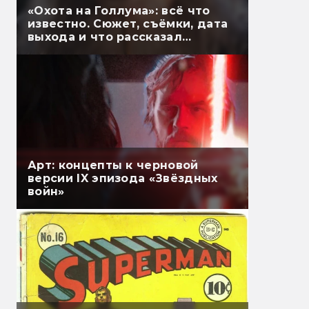
«Охота на Голлума»: всё что
известно. Сюжет, съёмки, дата
выхода и что рассказал
Гэндальф
Арт: концепты к черновой
версии IX эпизода «Звёздных
войн»