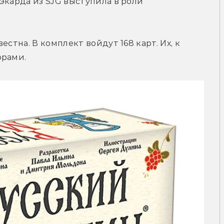
экарда из SJG выступила в роли 
стна. В комплект войдут 168 карт. Их, к 
орами.