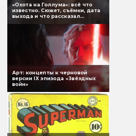
«Охота на Голлума»: всё что
известно. Сюжет, съёмки, дата
выхода и что рассказал
Гэндальф
Арт: концепты к черновой
версии IX эпизода «Звёздных
войн»