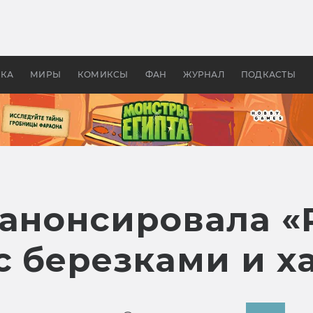
оздавались «Страшилы»:
«Одиссея» Нолана: что эт
, без которого не было
фильм сделал с Гомером и
ластелина колец»
Древней Грецией
УКА
МИРЫ
КОМИКСЫ
ФАН
ЖУРНАЛ
ПОДКАСТЫ
 анонсировала «
с березками и х