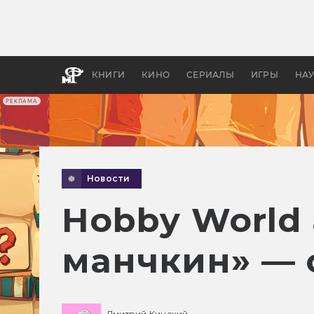
Как с
фильм
бы «В
КНИГИ
КИНО
СЕРИАЛЫ
ИГРЫ
НА
РЕКЛАМА
Новости
Hobby World
манчкин» — 
Дмитрий Кинский