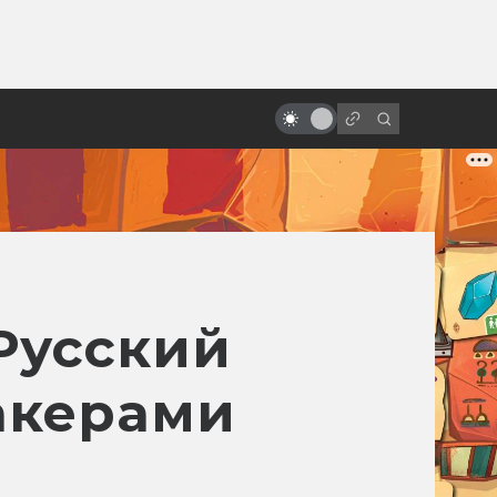
от
Заблуждения: Космос в кино
Русский
акерами