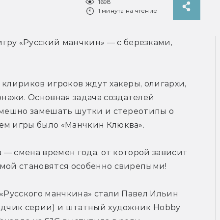
1698
1 минута на чтение
игру «Русский манчкин» — с березками, 
 клириков игроков ждут хакеры, олигархи, 
ажи. Основная задача создателей 
смешно замешать шутки и стереотипы о 
ем игры было «Манчкин Клюква».
а — смена времен года, от которой зависит 
имой становятся особенно свирепыми!
 «Русского манчкина» стали Павел Ильин 
одчик серии) и штатный художник Hobby 