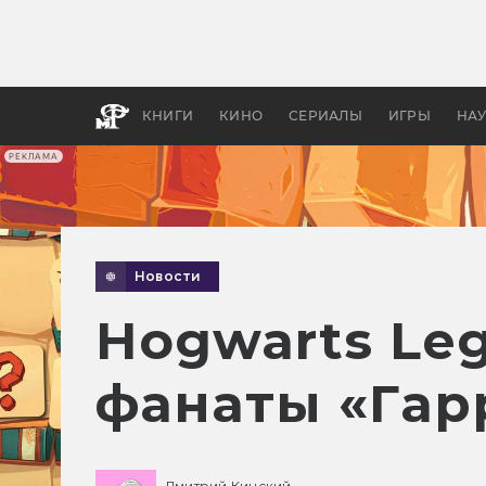
Какие
авгус
апока
детск
КНИГИ
КИНО
СЕРИАЛЫ
ИГРЫ
НА
РЕКЛАМА
Новости
Hogwarts Le
фанаты «Гар
Дмитрий Кинский