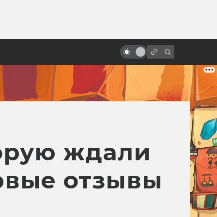
ы»:
ыло
Крутейшие бои на световых
мечах: топ-10
торую ждали
рвые отзывы