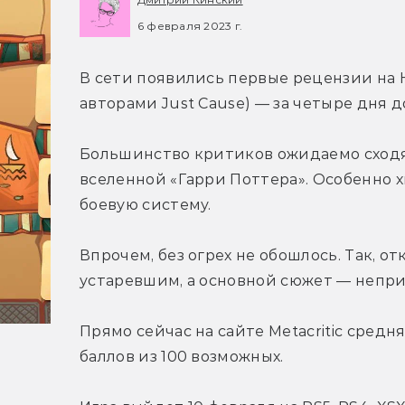
6 февраля 2023 г.
В сети появились первые рецензии на Ho
авторами Just Cause) — за четыре дня д
Большинство критиков ожидаемо сходятс
вселенной «Гарри Поттера». Особенно х
боевую систему.
Впрочем, без огрех не обошлось. Так, 
устаревшим, а основной сюжет — непр
Прямо сейчас на сайте Metacritic средня
баллов из 100 возможных.