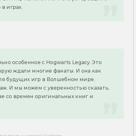
в играх.
но особенное с Hogwarts Legacy. Это 
орую ждали многие фанаты. И она как 
я будущих игр в Волшебном мире. 
ж. И мы можем с уверенностью сказать, 
зе со времен оригинальных книг и 
т текста и нажмите Ctrl+Enter.