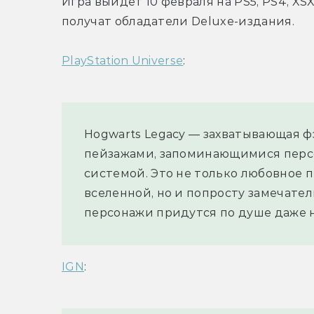
Игра выйдет 10 февраля на PS5, PS4, XSX
получат обладатели Deluxe-издания.
PlayStation Universe
:
Hogwarts Legacy — захватывающая 
пейзажами, запоминающимися персо
системой. Это не только любовное 
вселенной, но и попросту замечатель
персонажи придутся по душе даже 
IGN
: