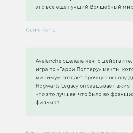
это все еще лучший Волшебный мир 
Game Rant
:
Avalanche сделала нечто действитель
игра по «Гарри Поттеру» мечты, кот
минимум создает прочную основу дл
Hogwarts Legacy оправдывает ажиота
что это лучшее, что было во франши
фильмов.
Если вы нашли опечатку, пожалуйста, выделите фрагмен