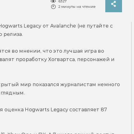
6327
2 минуты на чтение
gwarts Legacy от Avalanche (не путайте с 
о релиза.
я во мнении, что это лучшая игра во 
валят проработку Хогвартса, персонажей и 
открытый мир показался журналистам немного 
иглядным.
я оценка Hogwarts Legacy составляет 87 