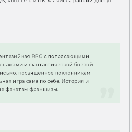
/S, Xbox One и ПК. А 7 числа ранний доступ 
фэнтезийная RPG с потрясающими 
нажами и фантастической боевой 
письмо, посвященное поклонникам 
ная игра сама по себе. История и 
не фанатам франшизы.