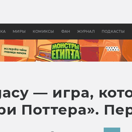
 фильмы смотреть в
Как создавались «Страшил
те 2026? В мире —
фильм, без которого не б
липсис, в России —
бы «Властелина колец»
ие комедии
УКА
МИРЫ
КОМИКСЫ
ФАН
ЖУРНАЛ
ПОДКАСТЫ
gacy — игра, ко
ри Поттера». Пе