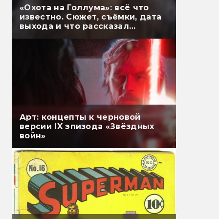
«Охота на Голлума»: всё что
известно. Сюжет, съёмки, дата
выхода и что рассказал
Гэндальф
Арт: концепты к черновой
версии IX эпизода «Звёздных
войн»