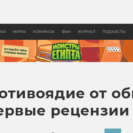
оздавались «Страшилы»:
«Одиссея» Нолана: что эт
, без которого не было
фильм сделал с Гомером и
ластелина колец»
Древней Грецией
УКА
МИРЫ
КОМИКСЫ
ФАН
ЖУРНАЛ
ПОДКАСТЫ
отивоядие от о
ервые рецензии 