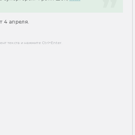
т 4 апреля.
т текста и нажмите Ctrl+Enter.