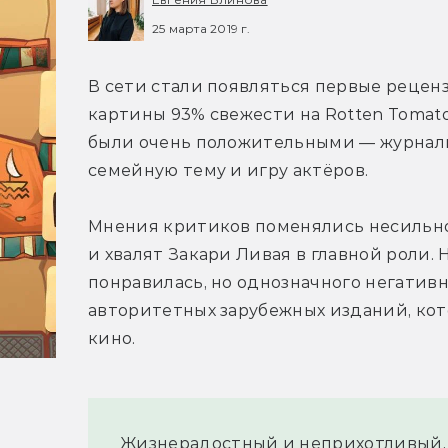
25 марта 2019 г.
В сети стали появляться первые реценз
картины 93% свежести на Rotten Tomatoes
были очень положительными — журнал
семейную тему и игру актёров.
Мнения критиков поменялись несильно.
и хвалят Закари Ливая в главной роли.
понравилась, но однозначного негативн
авторитетных зарубежных изданий, кото
кино.
Жизнерадостный и неприхотливый, «