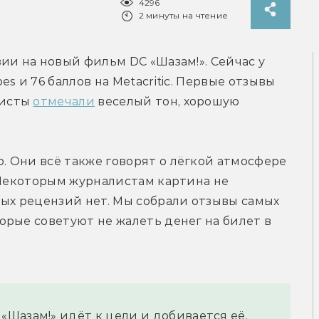
4296
2 минуты на чтение
ии на новый фильм DC «Шазам!». Сейчас у 
 и 76 баллов на Metacritic. Первые отзывы 
исты 
отмечали
 веселый тон, хорошую 
 Они всё также говорят о лёгкой атмосфере 
 Некоторым журналистам картина не 
ых рецензий нет. Мы собрали отзывы самых 
рые советуют не жалеть денег на билет в 
Шазам!» идёт к цели и добивается её. 