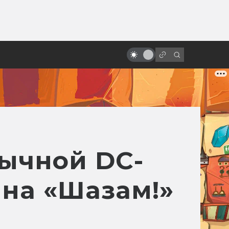
от
Как снимали «Терминатор 2:
Судный день»
бычной DC-
на «Шазам!»