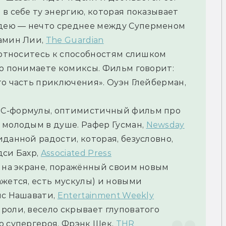
в себе ту энергию, которая показывает 
ею — нечто среднее между Суперменом 
мин Лии, 
The Guardian
 относитесь к способностям слишком 
ю понимаете комиксы. Фильм говорит: 
о часть приключения». 
Оуэн Глейберман, 
C-формулы, оптимистичный фильм про 
 молодым в душе. 
Рафер Гусман, 
Newsday
данной радости, которая, безусловно, 
си Бахр, 
Associated Press
 на экране, поражённый своим новым 
жется, есть мускулы) и новыми 
с Нашавати, 
Entertainment Weekly
оли, весело скрывает глуповатого 
 супергероя. 
Фрэнк Шек, 
THR