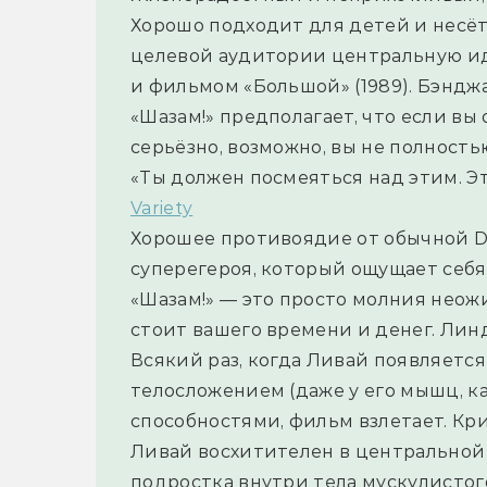
Хорошо подходит для детей и несёт 
целевой аудитории центральную ид
и фильмом «Большой» (1989). 
Бэнджа
«Шазам!» предполагает, что если вы
серьёзно, возможно, вы не полность
«Ты должен посмеяться над этим. Эт
Variety
Хорошее противоядие от обычной D
суперегероя, который ощущает себя
«Шазам!» — это просто молния неожи
стоит вашего времени и денег. 
Линд
Всякий раз, когда Ливай появляется
телосложением (даже у его мышц, ка
способностями, фильм взлетает. 
Кри
Ливай восхитителен в центральной р
подростка внутри тела мускулистого