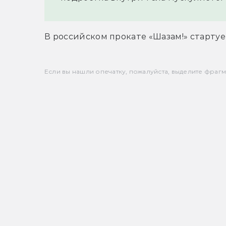
В российском прокате «Шазам!» стартуе
Если вы нашли опечатку, пожалуйста, выделите фрагмен