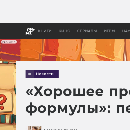
Как с
фильм
бы «В
КНИГИ
КИНО
СЕРИАЛЫ
ИГРЫ
НА
РЕКЛАМА
Новости
«Хорошее пр
формулы»: п
Евгения Блинова