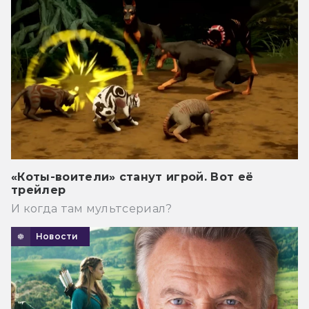
«Коты-воители» станут игрой. Вот её
трейлер
И когда там мультсериал?
Новости