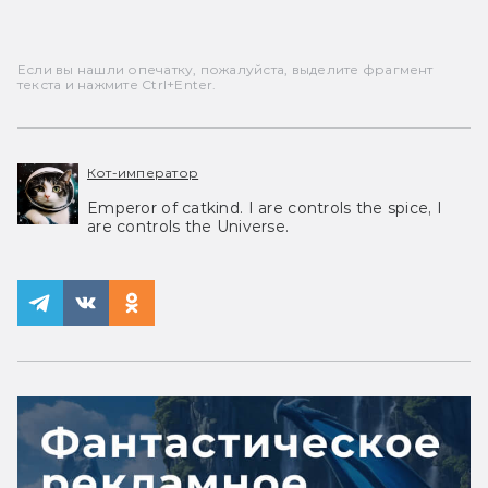
Если вы нашли опечатку, пожалуйста, выделите фрагмент
текста и нажмите Ctrl+Enter.
Кот-император
Emperor of catkind. I are controls the spice, I
are controls the Universe.