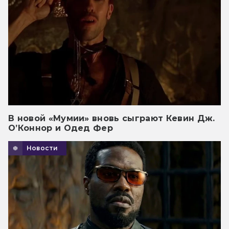
В новой «Мумии» вновь сыграют Кевин Дж.
О’Коннор и Одед Фер
Новости