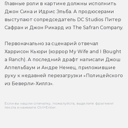
Главные роли в картине должны исполнить 
Джон Сина и Идрис Эльба. А продюсерами 
выступают сопредседатель DC Studios Питер 
Сафран и Джон Рикард из The Safran Company.
Первоначально за сценарий отвечал 
Харрисон Кьюри (хоррор My Wife and I Bought 
a Ranch). А последний драфт написали Джош 
Аппельбаум и Андре Немец, приложившие 
руку к недавней перезагрузки «Полицейского 
из Беверли-Хиллз».
Если вы нашли опечатку, пожалуйста, выделите фрагмент
текста и нажмите Ctrl+Enter.