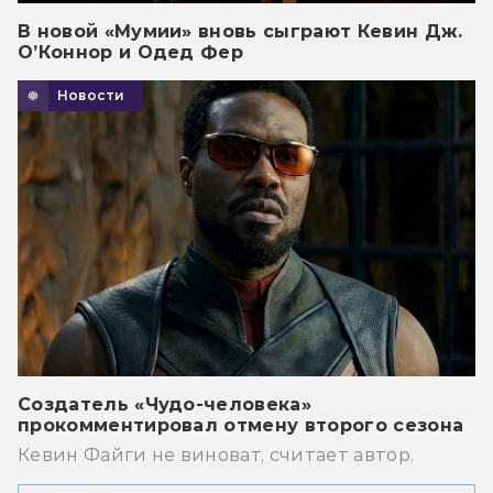
В новой «Мумии» вновь сыграют Кевин Дж.
О’Коннор и Одед Фер
Новости
Создатель «Чудо-человека»
прокомментировал отмену второго сезона
Кевин Файги не виноват, считает автор.