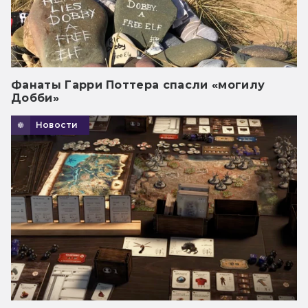
Фанаты Гарри Поттера спасли «могилу
Добби»
Новости