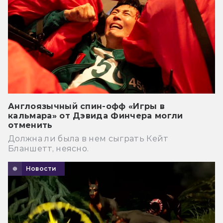
Англоязычный спин-офф «Игры в
кальмара» от Дэвида Финчера могли
отменить
Должна ли была в нем сыграть Кейт
Бланшетт, неясно.
Новости