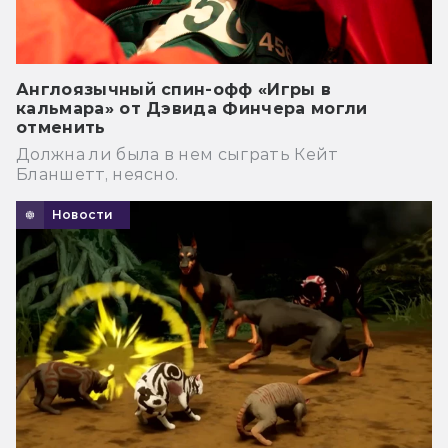
Англоязычный спин-офф «Игры в
кальмара» от Дэвида Финчера могли
отменить
Должна ли была в нем сыграть Кейт
Бланшетт, неясно.
Новости