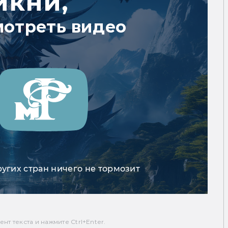
икни,
мотреть видео
ругих стран ничего не тормозит
т текста и нажмите Ctrl+Enter.