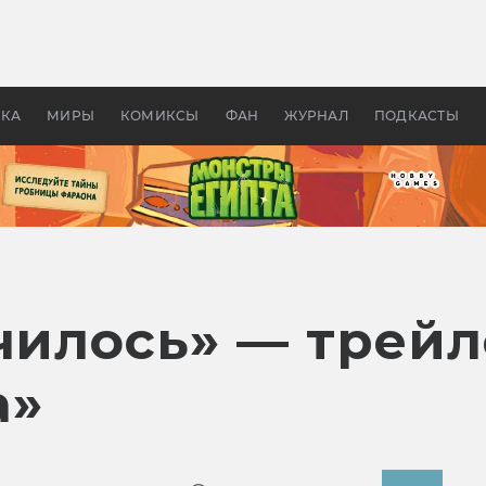
оздавались «Страшилы»:
«Одиссея» Нолана: что эт
, без которого не было
фильм сделал с Гомером и
ластелина колец»
Древней Грецией
УКА
МИРЫ
КОМИКСЫ
ФАН
ЖУРНАЛ
ПОДКАСТЫ
училось» — трей
а»