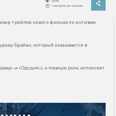
1079
1 минута на чтение
тизер-трейлер нового фильма по мотивам 
рьер Брайан, который оказывается в 
арвар» и «Орудия»), а главную роль исполняет 