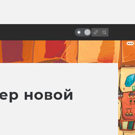
от
Лучшие фильмы 2025 года:
фантастика, ужасы и атмосфера
эпохи
лер новой