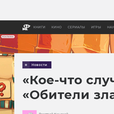
Как с
фильм
бы «В
КНИГИ
КИНО
СЕРИАЛЫ
ИГРЫ
НА
РЕКЛАМА
Новости
«Кое-что сл
«Обители зл
Дмитрий Кинский