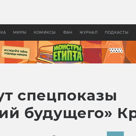
 фильмы смотреть в
Как создавались «Страшил
те 2026? В мире —
фильм, без которого не б
липсис, в России —
бы «Властелина колец»
ие комедии
УКА
МИРЫ
КОМИКСЫ
ФАН
ЖУРНАЛ
ПОДКАСТЫ
ут спецпоказы
ий будущего» К