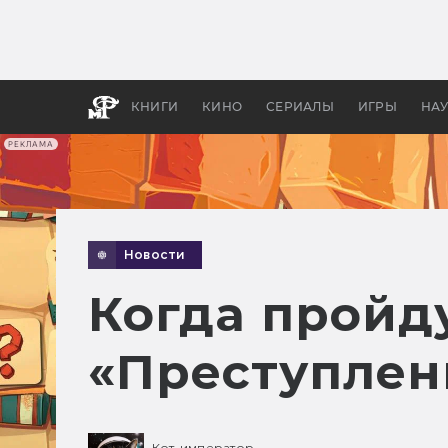
Какие
авгус
апока
детск
КНИГИ
КИНО
СЕРИАЛЫ
ИГРЫ
НА
РЕКЛАМА
Новости
Когда пройд
«Преступлен
Кот-император