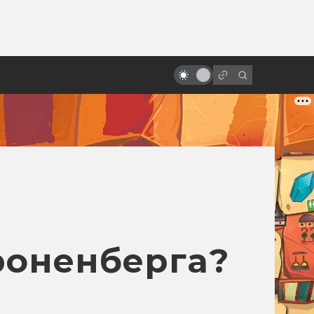
ы»:
ыло
Почему Тим Бёртон снимает
странные фильмы
роненберга?