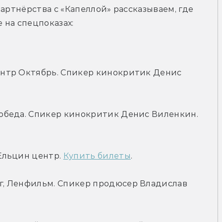
артнёрства с «Капеллой» рассказываем, где 
 на спецпоказах:
центр Октябрь. Спикер кинокритик Денис 
24 августа (18:45) — Новосибирск, Победа. Спикер кинокритик Денис Виленкин. 
Ельцин центр. 
Купить билеты
.
рг, Ленфильм. Спикер продюсер Владислав 