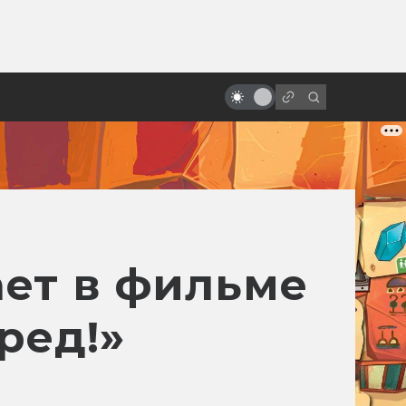
ы»:
ыло
Что такое экохоррор: цветочки,
не ешьте меня!
ет в фильме
ред!»