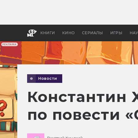
Какие
авгус
апока
детск
КНИГИ
КИНО
СЕРИАЛЫ
ИГРЫ
НА
РЕКЛАМА
Новости
Константин 
по повести «
Дмитрий Кинский