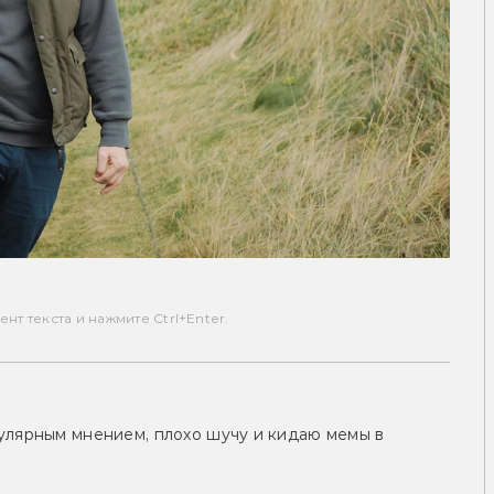
т текста и нажмите Ctrl+Enter.
улярным мнением, плохо шучу и кидаю мемы в