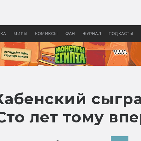
 фильмы смотреть в
Как создавались «Страшил
те 2026? В мире —
фильм, без которого не б
липсис, в России —
бы «Властелина колец»
ие комедии
УКА
МИРЫ
КОМИКСЫ
ФАН
ЖУРНАЛ
ПОДКАСТЫ
Хабенский сыгра
Сто лет тому впе