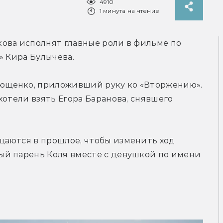
4910
1 минута на чтение
ова исполнят главные роли в фильме по 
» Кира Булычева.
щенко, приложивший руку ко «Вторжению». 
отели взять Егора Баранова, снявшего 
аются в прошлое, чтобы изменить ход 
й парень Коля вместе с девушкой по имени 