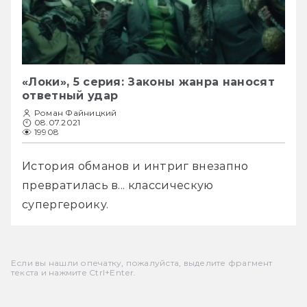
«Локи», 5 серия: Законы жанра наносят
ответный удар
Роман Файницкий
08.07.2021
19908
История обманов и интриг внезапно 
превратилась в... классическую 
супергероику. 
Если вы нашли опечатку, пожалуйста, выделите фрагмент
текста и нажмите Ctrl+Enter.