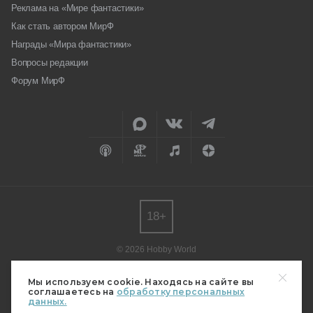
Реклама на «Мире фантастики»
Как стать автором МирФ
Награды «Мира фантастики»
Вопросы редакции
Форум МирФ
18+
© 2026 Hobby World
Любое использование материалов допускается только с согласия
редакции.
Мы используем cookie. Находясь на сайте вы
соглашаетесь на
обработку персональных
Мнение авторов может не совпадать с мнением редакции.
данных.
Свидетельство о регистрации СМИ серия Эл № ФС77-82485