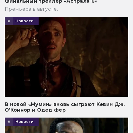
Финальный трейлер «Астрала 6»
Премьера в августе.
Новости
В новой «Мумии» вновь сыграют Кевин Дж.
О’Коннор и Одед Фер
Новости