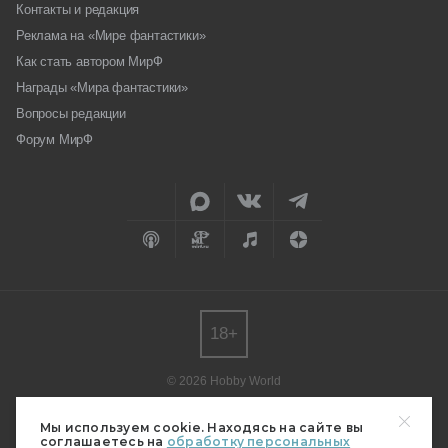
Контакты и редакция
Реклама на «Мире фантастики»
Как стать автором МирФ
Награды «Мира фантастики»
Вопросы редакции
Форум МирФ
18+
© 2026 Hobby World
Любое использование материалов допускается только с согласия
редакции.
Мы используем cookie. Находясь на сайте вы
соглашаетесь на
обработку персональных
Мнение авторов может не совпадать с мнением редакции.