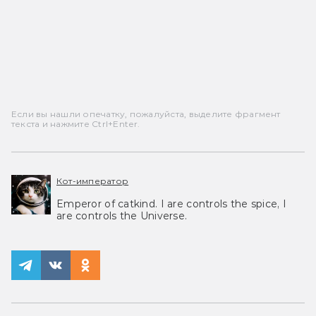
Если вы нашли опечатку, пожалуйста, выделите фрагмент
текста и нажмите Ctrl+Enter.
Кот-император
Emperor of catkind. I are controls the spice, I
are controls the Universe.