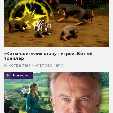
«Коты-воители» станут игрой. Вот её
трейлер
И когда там мультсериал?
Новости