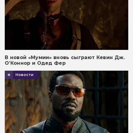
В новой «Мумии» вновь сыграют Кевин Дж.
О’Коннор и Одед Фер
Новости