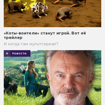
«Коты-воители» станут игрой. Вот её
трейлер
И когда там мультсериал?
Новости