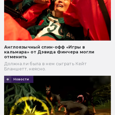
Англоязычный спин-офф «Игры в
кальмара» от Дэвида Финчера могли
отменить
Должна ли была в нем сыграть Кейт
Бланшетт, неясно.
Новости