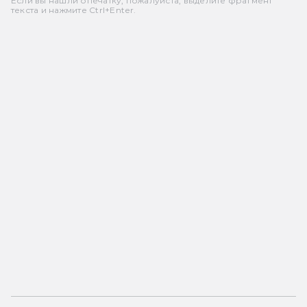
Если вы нашли опечатку, пожалуйста, выделите фрагмент
текста и нажмите Ctrl+Enter.