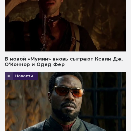
В новой «Мумии» вновь сыграют Кевин Дж.
О’Коннор и Одед Фер
Новости