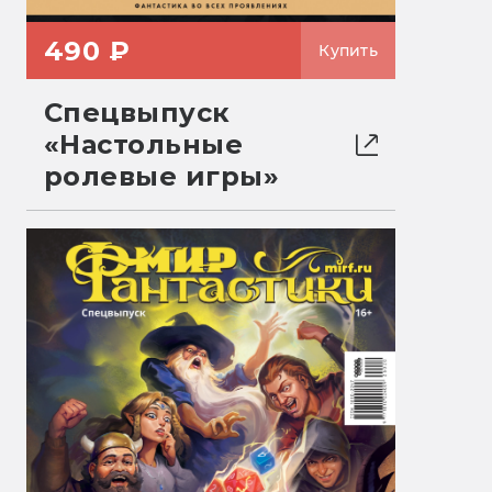
490 ₽
Купить
Спецвыпуск
«Настольные
ролевые игры»