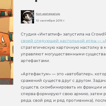
Кот-император
10 сентября 2019 г.
Студия «Интаглиф» запустила на CrowdR
своей следующей настольной игры — «
стратегическую карточную настолку в 
управляют могущественными существа
артефактами.
«Артефактум» — это «автобатлер», кото
сражений существ друг с другом. Задач
существ, скомбинировать их фракции и
сперва формируют свою армию, затем ра
ряда, свой ряд и ряд противника), посл