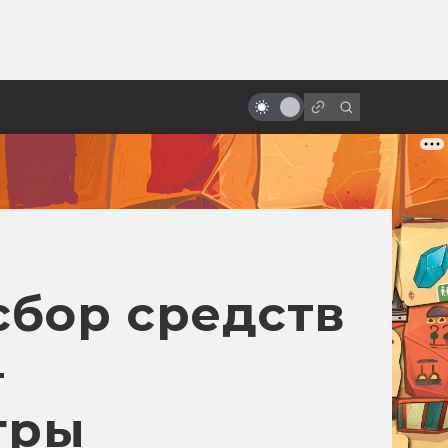
ы»:
ыло
«Стальной гигант»: фильм о
самом человечном роботе
сбор средств
—
гры