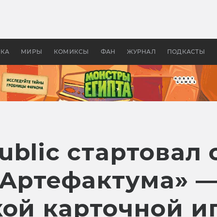
 фильмы смотреть в
Как создавались «Страшил
те 2026? В мире —
фильм, без которого не б
липсис, в России —
бы «Властелина колец»
ие комедии
УКА
МИРЫ
КОМИКСЫ
ФАН
ЖУРНАЛ
ПОДКАСТЫ
blic стартовал 
«Артефактума» 
кой карточной и