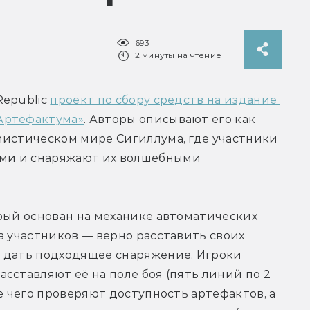
693
2 минуты на чтение
epublic 
проект по сбору средств на издание 
Артефактума»
. Авторы описывают его как 
мистическом мире Сигиллума, где участники 
ми и снаряжают их волшебными 
рый основан на механике автоматических 
а участников — верно расставить своих 
 дать подходящее снаряжение. Игроки 
сставляют её на поле боя (пять линий по 2 
е чего проверяют доступность артефактов, а 