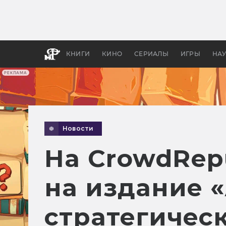
Какие
авгус
апока
детск
КНИГИ
КИНО
СЕРИАЛЫ
ИГРЫ
НА
РЕКЛАМА
Новости
На CrowdRepu
на издание 
стратегичес