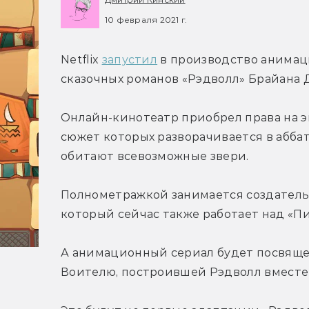
10 февраля 2021 г.
Netflix 
запустил
 в производство анимац
сказочных романов «Рэдволл» Брайана 
Онлайн-кинотеатр приобрел права на эк
сюжет которых разворачивается в аббат
обитают всевозможные звери.
Полнометражкой занимается создатель 
который сейчас также работает над «П
А анимационный сериал будет посвяще
Воителю, построившей Рэдволл вместе