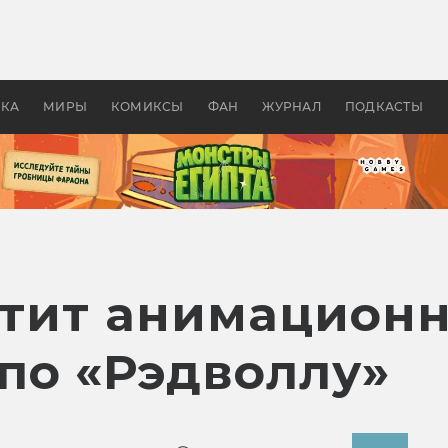
оздавались «Страшилы»:
«Одиссея» Нолана: что эт
, без которого не было
фильм сделал с Гомером и
ластелина колец»
Древней Грецией
УКА
МИРЫ
КОМИКСЫ
ФАН
ЖУРНАЛ
ПОДКАСТЫ
устит анимацион
по «Рэдволлу»