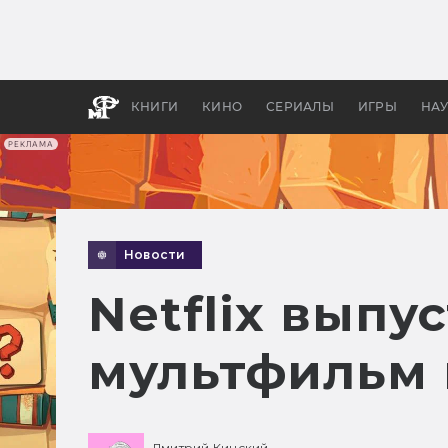
Как с
фильм
бы «В
КНИГИ
КИНО
СЕРИАЛЫ
ИГРЫ
НА
РЕКЛАМА
Новости
Netflix вып
мультфильм 
Дмитрий Кинский