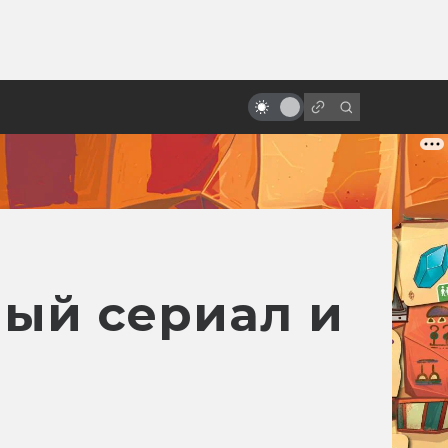
от
Восходящее солнце безумия:
самые странные японские
фантастические фильмы
ный сериал и