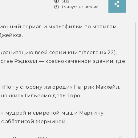
3132
1 минута на чтение
ионный сериал и мультфильм по мотивам 
Джейкса.
ранизацию всей серии книг (всего их 22), 
стве Рэдволл — краснокаменном здании, где 
«По ту сторону изгороди» Патрик Макхейл, 
иноккио» Гильермо дель Торо.
н мудрой и свирепой мыши Мартину 
 с аббатисой Жерминой .