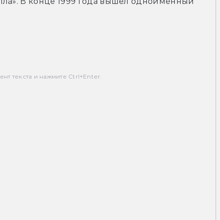
ла». В конце 1999 года вышел одноименный 
т текста и нажмите Ctrl+Enter.