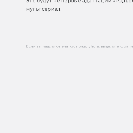
Это будут не первые адаптации «Рэдвол
мультсериал.
Если вы нашли опечатку, пожалуйста, выделите фрагмен