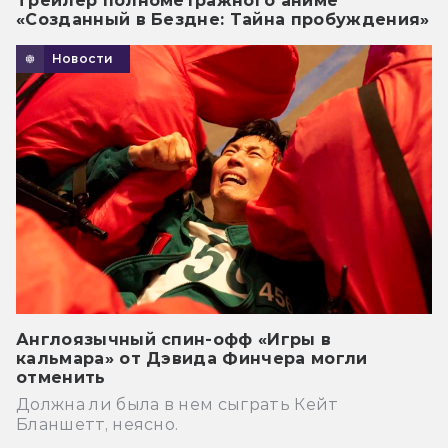
Трейлер полнометражного аниме
«Созданный в Бездне: Тайна пробуждения»
Новости
Англоязычный спин-офф «Игры в
кальмара» от Дэвида Финчера могли
отменить
Должна ли была в нем сыграть Кейт
Бланшетт, неясно.