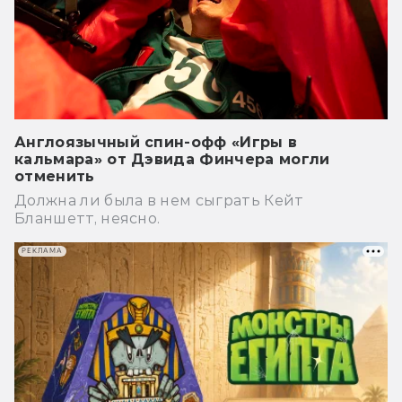
Англоязычный спин-офф «Игры в
кальмара» от Дэвида Финчера могли
отменить
Должна ли была в нем сыграть Кейт
Бланшетт, неясно.
РЕКЛАМА