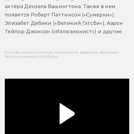
актёра Дензела Вашингтона. Также в нем 
появятся Роберт Паттинсон («Сумерки»), 
Элизабет Дебики («Великий Гэтсби»), Аарон 
Тейлор-Джонсон («Иллюзионист») и другие.
Если вы нашли опечатку, пожалуйста, выделите фрагмент
текста и нажмите Ctrl+Enter.