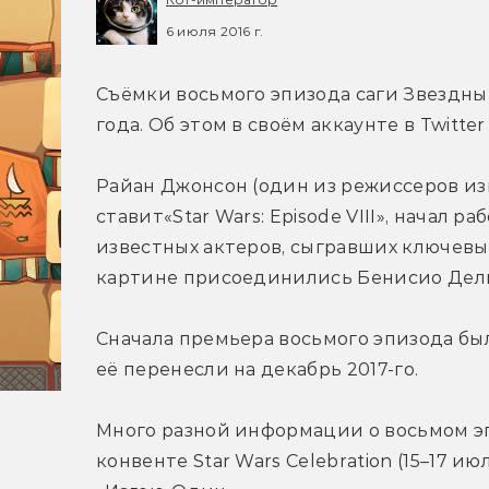
6 июля 2016 г.
Съёмки восьмого эпизода саги Звездные
года. Об этом в своём аккаунте в Twitte
Райан Джонсон (один из режиссеров изв
ставит«Star Wars: Episode VIII», начал р
известных актеров, сыгравших ключевые р
картине присоединились Бенисио Дель 
Сначала премьера восьмого эпизода была
её перенесли на декабрь 2017-го.
Много разной информации о восьмом эп
конвенте Star Wars Celebration (15–17 ию