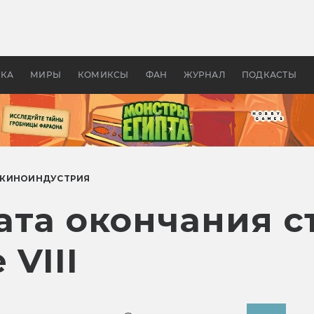
 фильмы смотреть в
Как создавались «Страшил
те 2026? В мире —
фильм, без которого не б
липсис, в России —
бы «Властелина колец»
ие комедии
УКА
МИРЫ
КОМИКСЫ
ФАН
ЖУРНАЛ
ПОДКАСТЫ
КИНОИНДУСТРИЯ
ата окончания с
 VIII