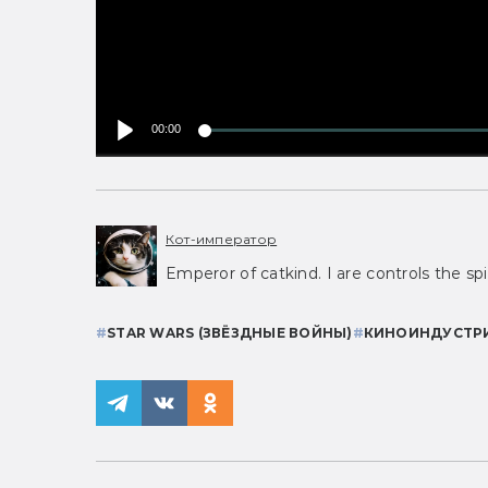
00:00
Кот-император
Emperor of catkind. I are controls the spi
#
STAR WARS (ЗВЁЗДНЫЕ ВОЙНЫ)
#
КИНОИНДУСТР