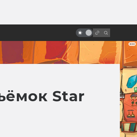
ы»:
«Хеллбой» Гильермо дель Торо.
ыло
Как создавалась дилогия о
Парне из пекла
ъёмок Star