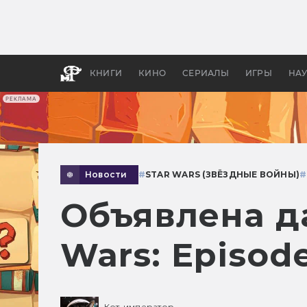
Какие
авгус
апока
детск
КНИГИ
КИНО
СЕРИАЛЫ
ИГРЫ
НА
РЕКЛАМА
Новости
#
STAR WARS (ЗВЁЗДНЫЕ ВОЙНЫ)
#
Объявлена д
Wars: Episode
Кот-император