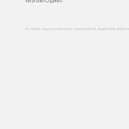
«Изгою-Один».
Если вы нашли опечатку, пожалуйста, выделите фрагмен