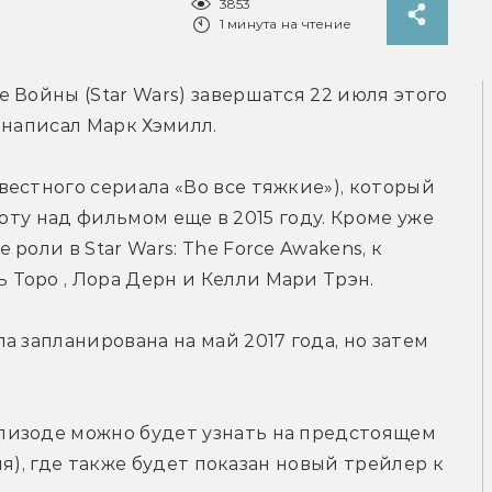
3853
1 минута на чтение
 Войны (Star Wars) завершатся 22 июля этого 
r написал Марк Хэмилл.
естного сериала «Во все тяжкие»), который 
аботу над фильмом еще в 2015 году. Кроме уже 
оли в Star Wars: The Force Awakens, к 
Торо , Лора Дерн и Келли Мари Трэн.
 запланирована на май 2017 года, но затем 
изоде можно будет узнать на предстоящем 
ля), где также будет показан новый трейлер к 