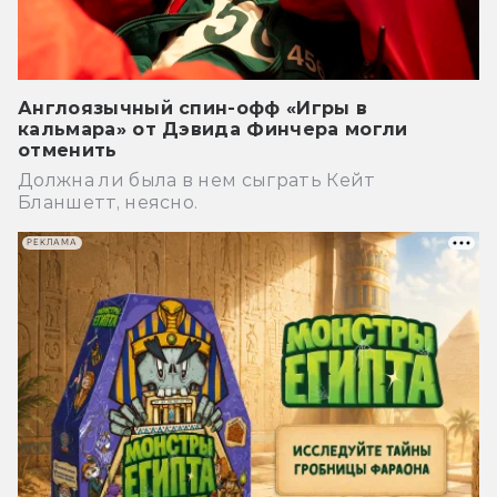
Англоязычный спин-офф «Игры в
кальмара» от Дэвида Финчера могли
отменить
Должна ли была в нем сыграть Кейт
Бланшетт, неясно.
РЕКЛАМА