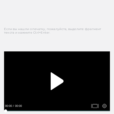
Если вы нашли опечатку, пожалуйста, выделите фрагмент
текста и нажмите Ctrl+Enter.
00:00
00:00