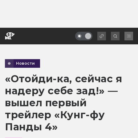
Новости
«Отойди-ка, сейчас я
надеру себе зад!» —
вышел первый
трейлер «Кунг-фу
Панды 4»