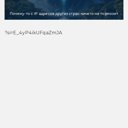
Почему-то с IP адресов других стран ничего не тормозит
?si=E_4yP4ikUFqaZmJA