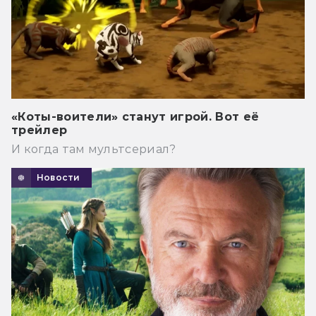
«Коты-воители» станут игрой. Вот её
трейлер
И когда там мультсериал?
Новости