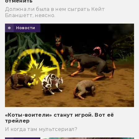
отменить
Должна ли была в нем сыграть Кейт
Бланшетт, неясно.
Новости
«Коты-воители» станут игрой. Вот её
трейлер
И когда там мультсериал?