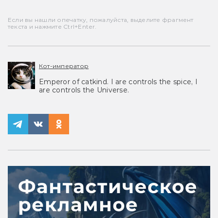
Если вы нашли опечатку, пожалуйста, выделите фрагмент
текста и нажмите Ctrl+Enter.
Кот-император
Emperor of catkind. I are controls the spice, I
are controls the Universe.