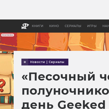
Какие
авгус
апока
детск
КНИГИ
КИНО
СЕРИАЛЫ
ИГРЫ
НА
РЕКЛАМА
Новости
|
Сериалы
«Песочный че
полуночнико
день Geeked