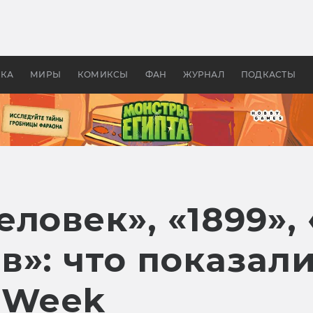
 фильмы смотреть в
Как создавались «Страшил
те 2026? В мире —
фильм, без которого не б
липсис, в России —
бы «Властелина колец»
ие комедии
УКА
МИРЫ
КОМИКСЫ
ФАН
ЖУРНАЛ
ПОДКАСТЫ
ловек», «1899»,
в»: что показал
 Week