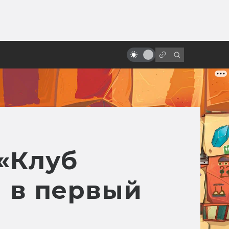
ы»:
ыло
Когда мне будет девяносто, я
хочу быть как Кристофер Ли
 «Клуб
и в первый