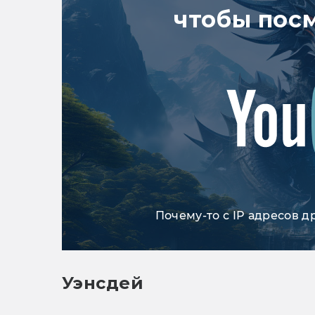
чтобы пос
Почему-то с IP адресов д
Уэнсдей