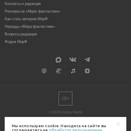
Контакты и редакция
Реклама на «Мире фантастики»
Как стать автором МирФ
Награды «Мира фантастики»
Вопросы редакции
Форум МирФ
18+
© 2026 Hobby World
Любое использование материалов допускается только с согласия
редакции.
Мы используем cookie. Находясь на сайте вы
соглашаетесь на
обработку персональных
Мнение авторов может не совпадать с мнением редакции.