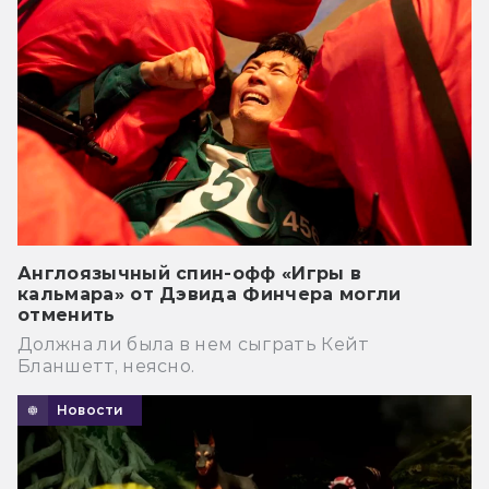
Англоязычный спин-офф «Игры в
кальмара» от Дэвида Финчера могли
отменить
Должна ли была в нем сыграть Кейт
Бланшетт, неясно.
Новости