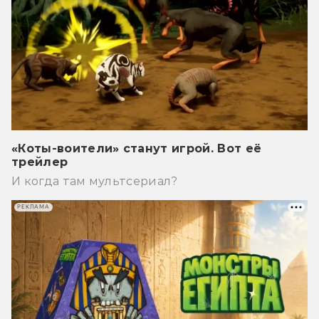
«Коты-воители» станут игрой. Вот её
трейлер
И когда там мультсериал?
РЕКЛАМА