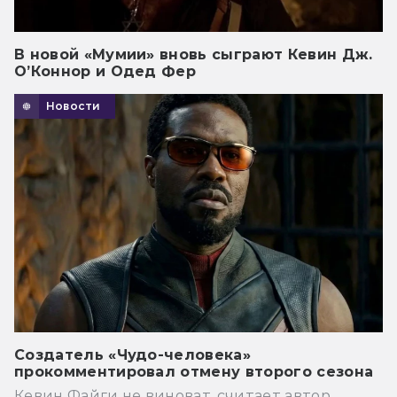
В новой «Мумии» вновь сыграют Кевин Дж.
О’Коннор и Одед Фер
Новости
Создатель «Чудо-человека»
прокомментировал отмену второго сезона
Кевин Файги не виноват, считает автор.