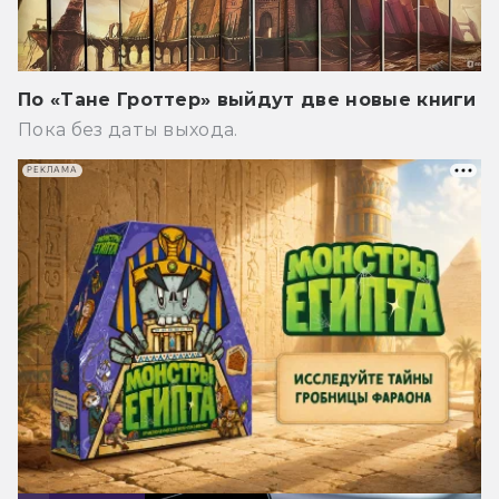
По «Тане Гроттер» выйдут две новые книги
Пока без даты выхода.
РЕКЛАМА