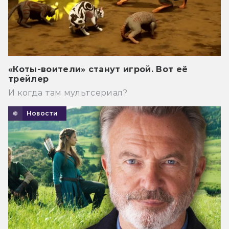
«Коты-воители» станут игрой. Вот её
трейлер
И когда там мультсериал?
Новости