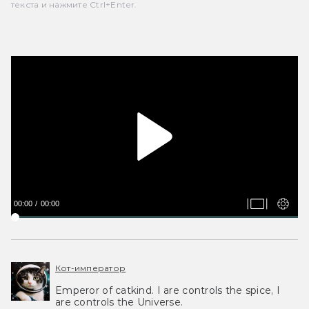
текста и нажмите Ctrl+Enter.
00:00
00:00
Кот-император
Emperor of catkind. I are controls the spice, I
are controls the Universe.