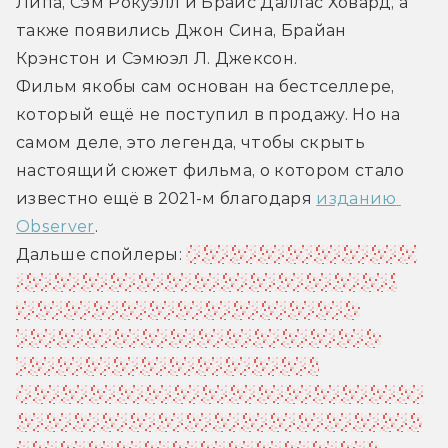
Липа, Сэм Рокуэлл и Брайс Даллас Ховард, а 
также появились Джон Сина, Брайан 
Крэнстон и Сэмюэл Л. Джексон.
Фильм якобы сам основан на бестселлере, 
который ещё не поступил в продажу. Но на 
самом деле, это легенда, чтобы скрыть 
настоящий сюжет фильма, о котором стало 
известно ещё в 2021-м благодаря 
изданию 
Observer
.
Дальше спойлеры: 
Персонаж Генри Кавилла, 
которого так рекламируют в трейлере, на 
самом деле появляется лишь в камео. 
Главный герой фильма — писательница, 
которую играет Ховард. Она сама 
принадлежала к шпионской организации, но 
потеряла память. Вместе с воспоминаниями 