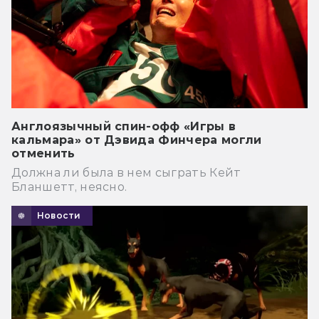
Англоязычный спин-офф «Игры в
кальмара» от Дэвида Финчера могли
отменить
Должна ли была в нем сыграть Кейт
Бланшетт, неясно.
Новости