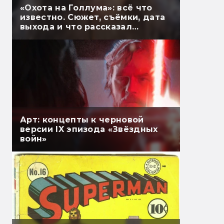
«Охота на Голлума»: всё что
известно. Сюжет, съёмки, дата
выхода и что рассказал
Гэндальф
Арт: концепты к черновой
версии IX эпизода «Звёздных
войн»