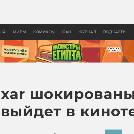
 фильмы смотреть в
Как создавались «Страшил
те 2026? В мире —
фильм, без которого не б
липсис, в России —
бы «Властелина колец»
ие комедии
УКА
МИРЫ
КОМИКСЫ
ФАН
ЖУРНАЛ
ПОДКАСТЫ
xar шокированы,
 выйдет в кинот