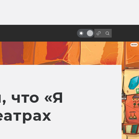
ы»:
ыло
Гигер и сотворение «Чужого»
 что «Я
еатрах