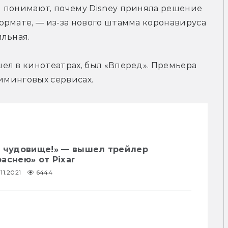
 понимают, почему Disney приняла решение 
рмате, — из-за нового штамма коронавируса 
ильная.
л в кинотеатрах, был «Вперед». Премьера 
риминговых сервисах.
е чудовище!» — вышел трейлер
аснею» от Pixar
.11.2021
6444