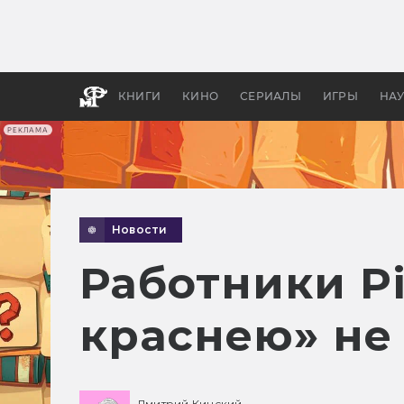
Какие
авгус
апока
детск
КНИГИ
КИНО
СЕРИАЛЫ
ИГРЫ
НА
РЕКЛАМА
Новости
Работники Pi
краснею» не
Дмитрий Кинский