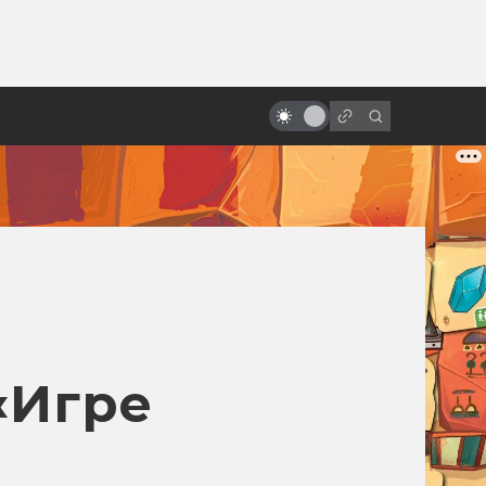
ы»:
ыло
Кто такие Кайдзю: Годзилла и
компания
«Игре