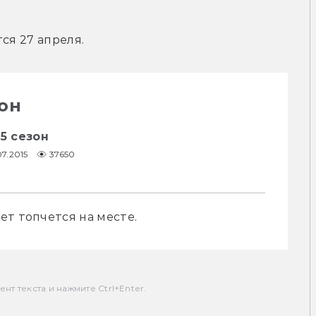
ся 27 апреля.
он
 5 сезон
07.2015
37650
ет топчется на месте.
т текста и нажмите Ctrl+Enter.