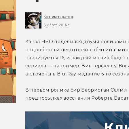
Кот-император
3 марта 2016 г.
Канал HBO поделился двумя роликами-
подробности некоторых событий в мире 
планируется 16, и каждый из них будет
сериала — например, Винтерфеллу, Вола
включены в Blu-Ray-издание 5-го сезона
В первом ролике сир Барристан Селми (
предпосылках восстания Роберта Барате
Кл