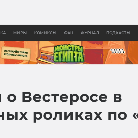
 фильмы смотреть в
Как создавались «Страшил
те 2026? В мире —
фильм, без которого не б
липсис, в России —
бы «Властелина колец»
ие комедии
УКА
МИРЫ
КОМИКСЫ
ФАН
ЖУРНАЛ
ПОДКАСТЫ
 о Вестеросе в
ых роликах по 