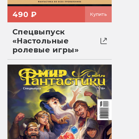
490 ₽
Купить
Спецвыпуск
«Настольные
ролевые игры»