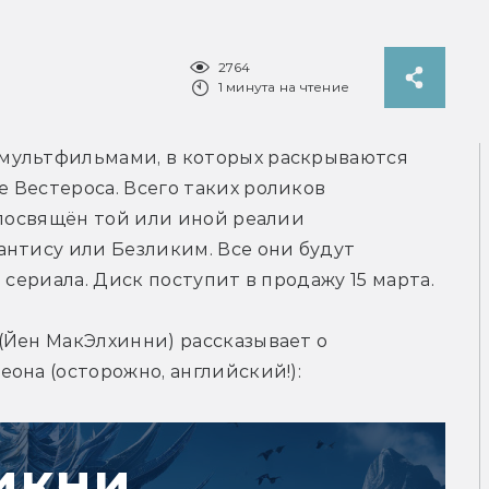
2764
1 минута на чтение
мультфильмами, в которых раскрываются 
Вестероса. Всего таких роликов 
 посвящён той или иной реалии 
нтису или Безликим. Все они будут 
 сериала. Диск поступит в продажу 15 марта.
Йен МакЭлхинни) рассказывает о 
она (осторожно, английский!):
икни,