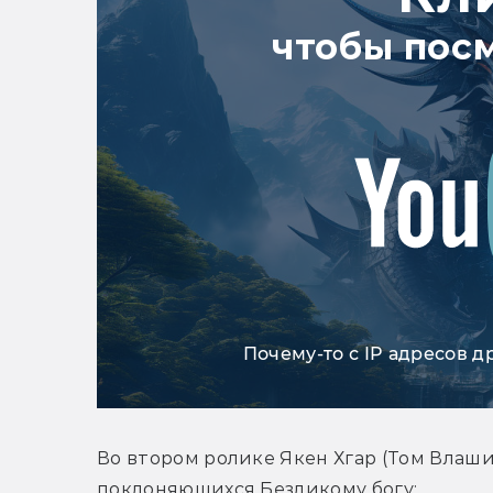
чтобы пос
Почему-то с IP адресов д
Во втором ролике Якен Хгар (Том Влаши
поклоняющихся Безликому богу: