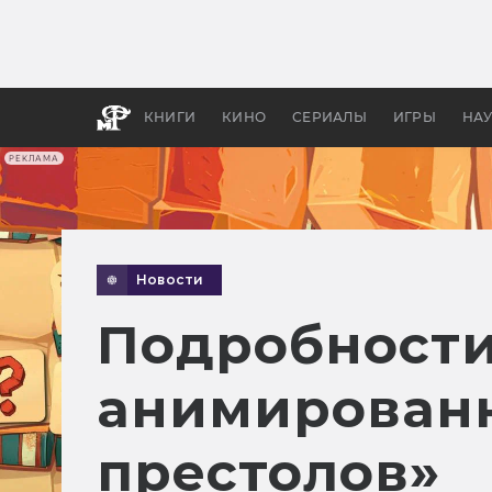
Какие
авгус
апока
детск
КНИГИ
КИНО
СЕРИАЛЫ
ИГРЫ
НА
РЕКЛАМА
Новости
Подробности
анимированн
престолов»