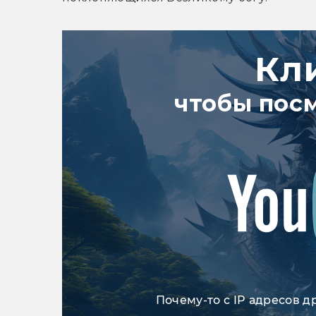
Кл
чтобы пос
Почему-то с IP адресов д