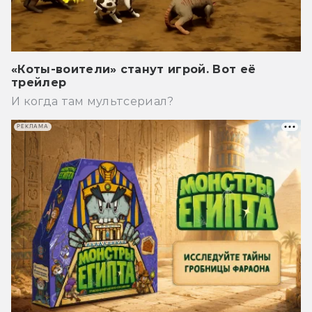
«Коты-воители» станут игрой. Вот её
трейлер
И когда там мультсериал?
РЕКЛАМА