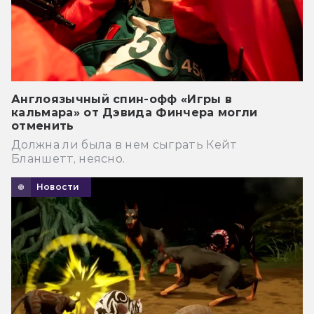
Англоязычный спин-офф «Игры в
кальмара» от Дэвида Финчера могли
отменить
Должна ли была в нем сыграть Кейт
Бланшетт, неясно.
Новости