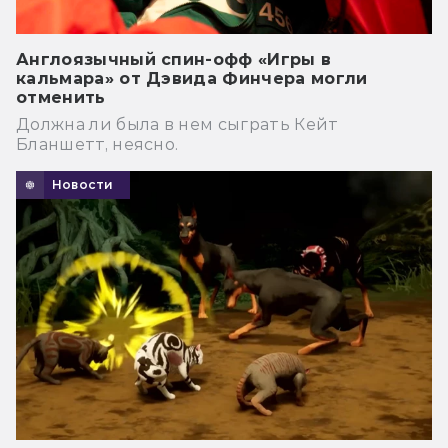
Англоязычный спин-офф «Игры в
кальмара» от Дэвида Финчера могли
отменить
Должна ли была в нем сыграть Кейт
Бланшетт, неясно.
Новости