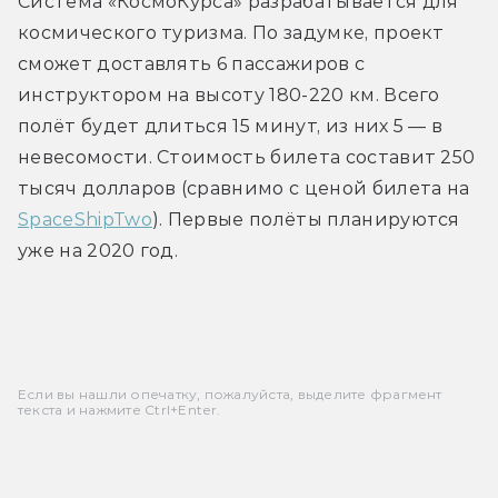
Система «КосмоКурса» разрабатывается для 
космического туризма. По задумке, проект 
сможет доставлять 6 пассажиров с 
инструктором на высоту 180-220 км. Всего 
полёт будет длиться 15 минут, из них 5 — в 
невесомости. Стоимость билета составит 250 
тысяч долларов (сравнимо с ценой билета на 
SpaceShipTwo
). Первые полёты планируются 
уже на 2020 год.
Если вы нашли опечатку, пожалуйста, выделите фрагмент
текста и нажмите Ctrl+Enter.