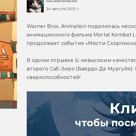
24 августа 2021 г.
Warner Bros. Animation поделилась не
анимационного фильма Mortal Kombat Leg
продолжает события «Мести Скорпиона
В одном отрывке (с невысоким качество
второго Саб-Зиро (Баярдо Де Мургуйя).
сверхспособностей!
Кл
чтобы пос