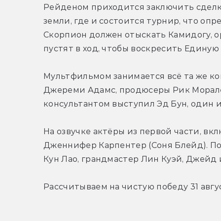
Рейденом приходится заключить сделку
земли, где и состоится турнир, что опр
Скорпион должен отыскать Камидогу, ору
пустят в ход, чтобы воскресить Единую
Мультфильмом занимается всё та же ко
Джереми Адамс, продюсеры Рик Морале
консультантом выступил Эд Бун, один и
На озвучке актёры из первой части, вк
Дженнифер Карпентер (Соня Блейд). Поя
Кун Лао, грандмастер Лин Куэй, Джейд 
Рассчитываем на чистую победу 31 авгус