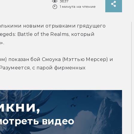
3837
1 минута на чтение
сколькими новыми отрывками грядущего 
eds: Battle of the Realms, который 
».
м) показан бой Смоука (Мэттью Мерсер) и 
 Разумеется, с парой фирменных 
икни,
мотреть видео