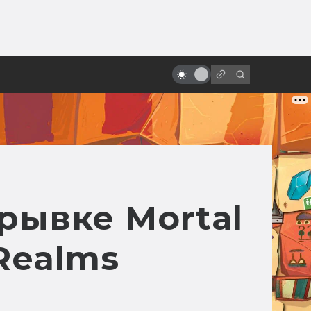
от
Как снимали «Терминатор 2:
Судный день»
рывке Mortal
 Realms