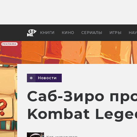
Как с
фильм
бы «В
КНИГИ
КИНО
СЕРИАЛЫ
ИГРЫ
НА
РЕКЛАМА
Новости
Саб-Зиро про
Kombat Leged
Кот-император