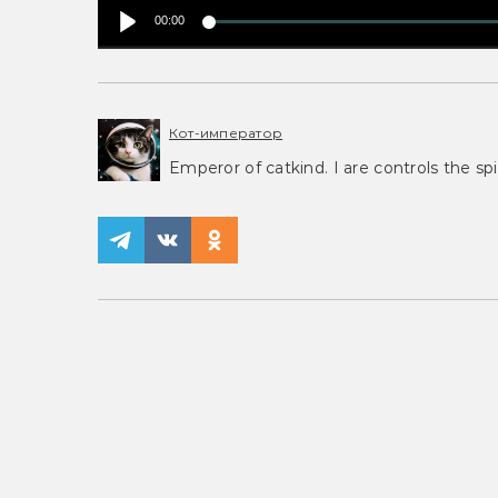
00:00
Кот-император
Emperor of catkind. I are controls the spi