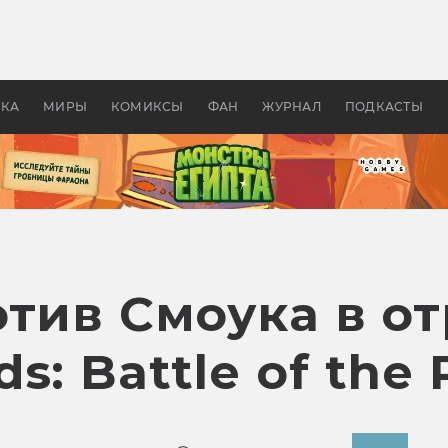
оздавались «Страшилы»:
«Одиссея» Нолана: что эт
, без которого не было
фильм сделал с Гомером и
ластелина колец»
Древней Грецией
УКА
МИРЫ
КОМИКСЫ
ФАН
ЖУРНАЛ
ПОДКАСТЫ
тив Смоука в от
s: Battle of the