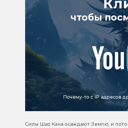
Кл
чтобы пос
Почему-то с IP адресов д
Силы Шао Кана осаждают Землю, и пото