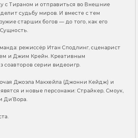
 с Тираном и отправиться во Внешние 
еделит судьбу миров. И вместе с тем 
жие старших богов — до того, как его 
 Сущность.
манда: режиссёр Итан Сподлинг, сценарист 
м и Джим Крейн. Креативным 
з соавторов серии видеоигр.
лючая Джоэла Макхейла (Джонни Кейдж) и 
вятся и новые персонажи: Страйкер, Смоук, 
и Ди’Вора.
та.