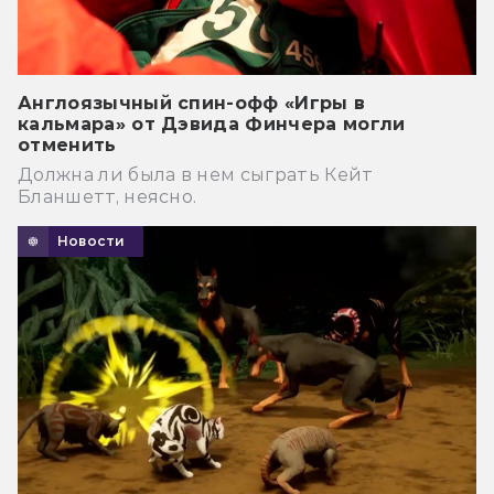
Англоязычный спин-офф «Игры в
кальмара» от Дэвида Финчера могли
отменить
Должна ли была в нем сыграть Кейт
Бланшетт, неясно.
Новости