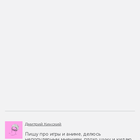
Дмитрий Кинский
Пишу про игры и аниме, делюсь
непопулярным мнением, плохо шучу и кидаю