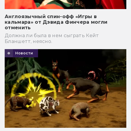
Англоязычный спин-офф «Игры в
кальмара» от Дэвида Финчера могли
отменить
Должна ли была в нем сыграть Кейт
Бланшетт, неясно.
Новости