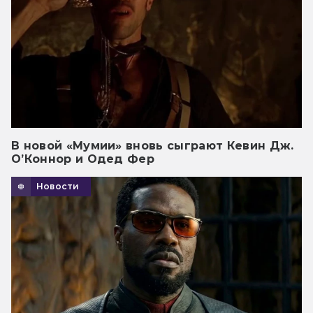
В новой «Мумии» вновь сыграют Кевин Дж.
О’Коннор и Одед Фер
Новости