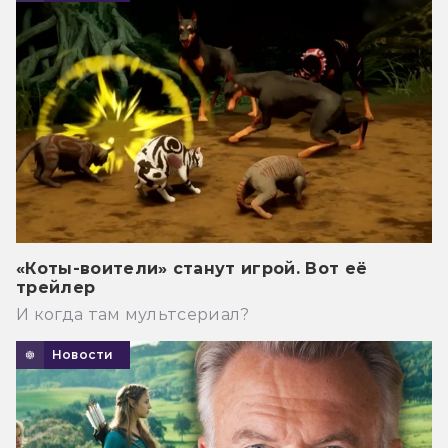
«Коты-воители» станут игрой. Вот её
трейлер
И когда там мультсериал?
Новости