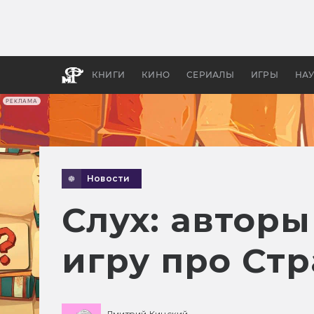
Какие
авгус
апока
детск
КНИГИ
КИНО
СЕРИАЛЫ
ИГРЫ
НА
РЕКЛАМА
Новости
Слух: авторы 
игру про Ст
Дмитрий Кинский