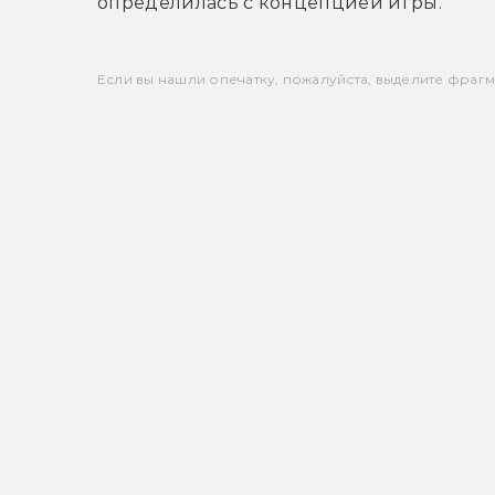
определилась с концепцией игры.
Если вы нашли опечатку, пожалуйста, выделите фрагмен