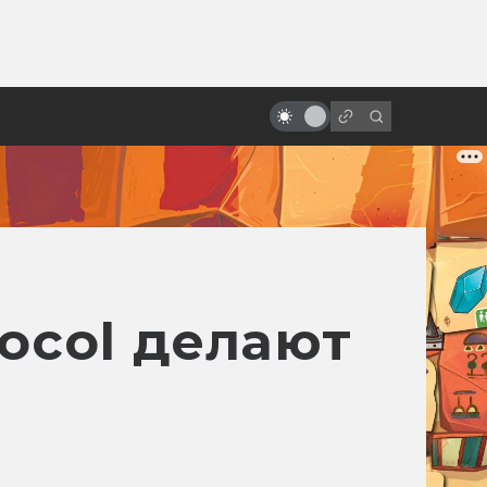
ы»:
ыло
Как Жорж Мельес изобрёл
кинофантастику и спецэффекты
tocol делают