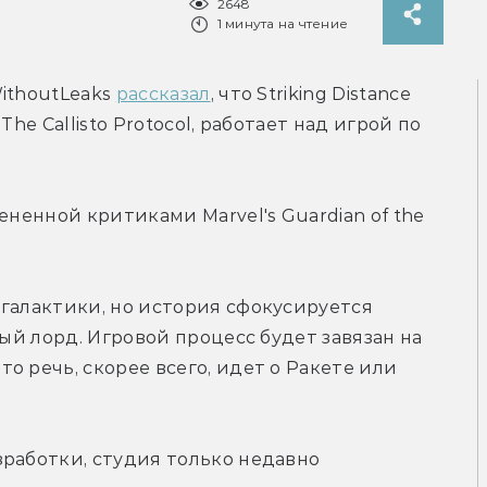
2648
1 минута на чтение
ithoutLeaks 
рассказал
, что Striking Distance 
he Callisto Protocol, работает над игрой по 
ененной критиками Marvel's Guardian of the 
галактики, но история сфокусируется 
ный лорд. Игровой процесс будет завязан на 
 речь, скорее всего, идет о Ракете или 
работки, студия только недавно 