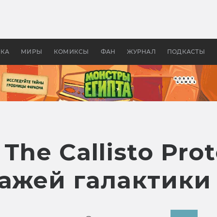
 фильмы смотреть в
Как создавались «Страшил
те 2026? В мире —
фильм, без которого не б
липсис, в России —
бы «Властелина колец»
ие комедии
УКА
МИРЫ
КОМИКСЫ
ФАН
ЖУРНАЛ
ПОДКАСТЫ
The Callisto Pro
ражей галактики