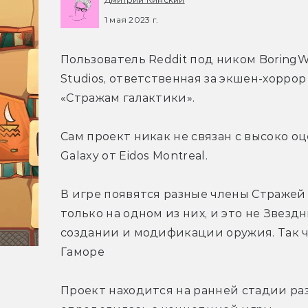
1 мая 2023 г.
Пользователь Reddit под ником BoringW
Studios, ответственная за экшен-хоррор T
«Стражам галактики».
Сам проект никак не связан с высоко оц
Galaxy от Eidos Montreal.
В игре появятся разные члены Стражей 
только на одном из них, и это не Звезд
создании и модификации оружия. Так что
Гаморе
Проект находится на ранней стадии раз