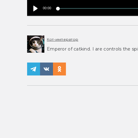
00:00
Кот-император
Emperor of catkind. I are controls the spi