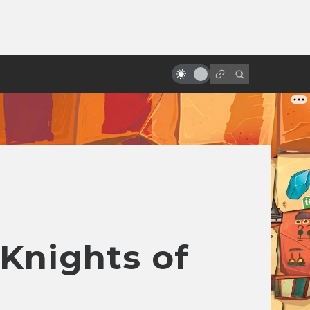
ы»:
Экранизации Dungeons &
ыло
Dragons: старые добрые,
ужасные и забытые
nights of