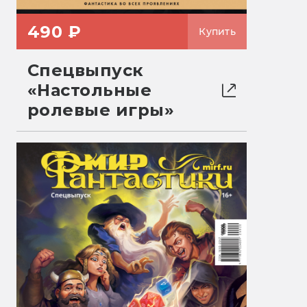
490 ₽
Купить
Спецвыпуск
«Настольные
ролевые игры»