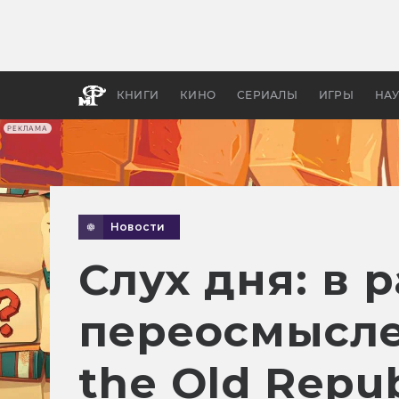
Какие
авгус
апока
детск
КНИГИ
КИНО
СЕРИАЛЫ
ИГРЫ
НА
РЕКЛАМА
Новости
Слух дня: в 
переосмысле
the Old Repub