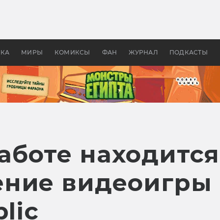
 фильмы смотреть в
Как создавались «Страшил
те 2026? В мире —
фильм, без которого не б
липсис, в России —
бы «Властелина колец»
ие комедии
УКА
МИРЫ
КОМИКСЫ
ФАН
ЖУРНАЛ
ПОДКАСТЫ
работе находится
ние видеоигры K
lic