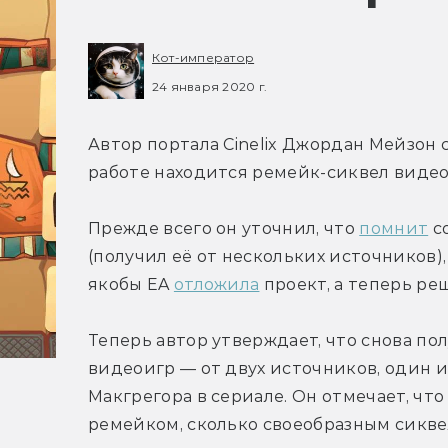
Кот-император
24 января 2020 г.
Автор портала Cinelix Джордан Мейзон 
работе находится ремейк-сиквел видеоиг
Прежде всего он уточнил, что 
помнит
 с
(получил её от нескольких источников), 
якобы EA 
отложила
 проект, а теперь ре
Теперь автор утверждает, что снова по
видеоигр — от двух источников, один и
Макгрегора в сериале. Он отмечает, что
ремейком, сколько своеобразным сикве