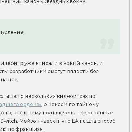
ынешний канон «Звёздных войн».
мысление.
идеоигр уже вписали в новый канон, и 
кты разработчики смогут вплести без 
на нет.
 слышал о нескольких видеоиграх по 
адшего ордена»
, о некоей по тайному 
о то, что к нему подключены все основные 
Switch. Мейзон уверен, что EA нашла способ 
ию по франшизе.