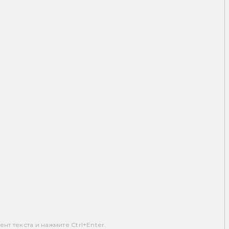
т текста и нажмите Ctrl+Enter.