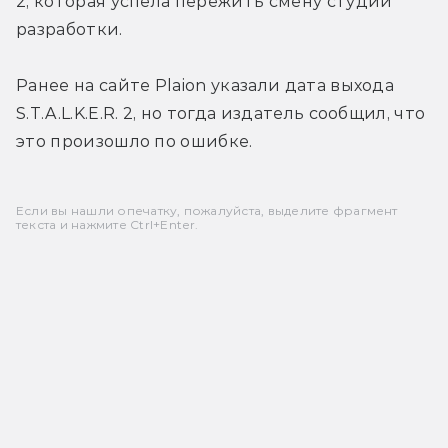
2, которая успела пережить смену студии 
разработки.
Ранее на сайте Plaion указали дата выхода 
S.T.A.L.K.E.R. 2, но тогда издатель сообщил, что 
это произошло по ошибке.
Если вы нашли опечатку, пожалуйста, выделите фрагмент
текста и нажмите Ctrl+Enter.