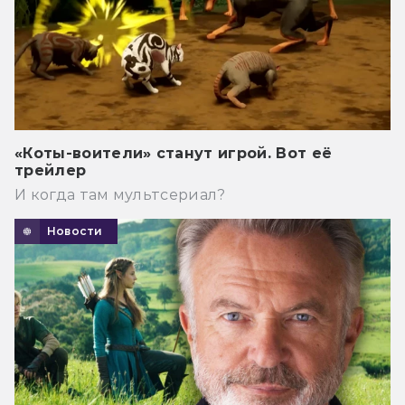
«Коты-воители» станут игрой. Вот её
трейлер
И когда там мультсериал?
Новости